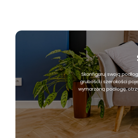
Skonfiguruj swoją podło
grubości i szerokości poj
wymarzoną podłogę, otrzy