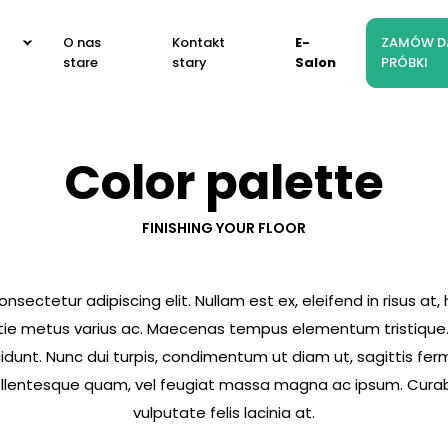
O nas
Kontakt
E-
ZAMÓW 
stare
stary
Salon
PRÓBKI
Color palette
FINISHING YOUR FLOOR
nsectetur adipiscing elit. Nullam est ex, eleifend in risus at,
estie metus varius ac. Maecenas tempus elementum tristique.
dunt. Nunc dui turpis, condimentum ut diam ut, sagittis fer
pellentesque quam, vel feugiat massa magna ac ipsum. Curab
vulputate felis lacinia at.