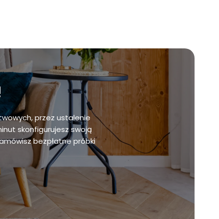
!
twowych, przez ustalenie
minut skonfigurujesz swoją
zamówisz bezpłatne próbki