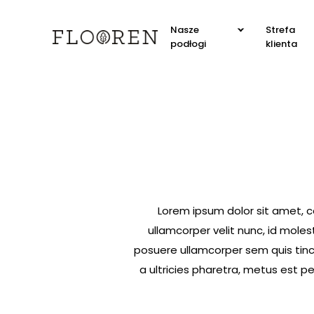
Nasze
Strefa
podłogi
klienta
Lorem ipsum dolor sit amet, co
ullamcorper velit nunc, id mol
posuere ullamcorper sem quis tinci
a ultricies pharetra, metus est 