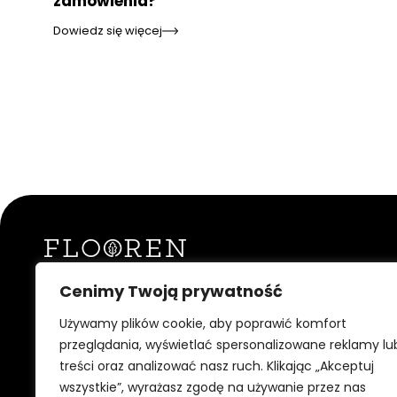
zamówienia?
Dowiedz się więcej
Cenimy Twoją prywatność
Jesteśmy producentem podłogowych desek warstwowych. Jako
drewnianych wytwarzamy głównie podłogi dębowe. Nasz zakład 
Używamy plików cookie, aby poprawić komfort
która jest nazywana bramą do Puszczy Białowieskiej. Podłogi d
dwóch pokoleń z najwyższą starannością. Wszystkie realizacje s
przeglądania, wyświetlać spersonalizowane reklamy lu
indywidualnie, a podłogi wykonywane są na zamówienie. To spra
treści oraz analizować nasz ruch. Klikając „Akceptuj
elastyczni jeśli chodzi o dobór odpowiednich parametrów, np. sz
wszystkie”, wyrażasz zgodę na używanie przez nas
wybarwienie powierzchni, kolor szpachli, fazowanie itp.