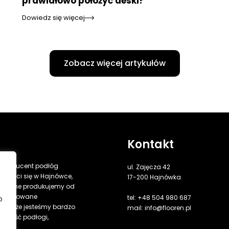
prawidłowo położyć deski?
Dowiedz się więcej
Zobacz więcej artykułów
Kontakt
 producent podłóg
ul. Zajęcza 42
mieści się w Hajnówce,
17-200 Hajnówka
rewniane produkujemy od
ą traktowane
tel: +48 504 980 687
b
wia, że jesteśmy bardzo
mail: info@flooren.pl
erokość podłogi,