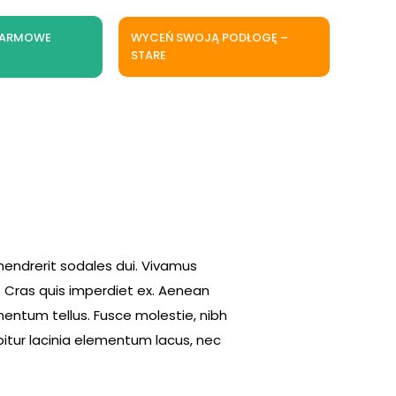
DARMOWE
WYCEŃ SWOJĄ PODŁOGĘ –
STARE
 hendrerit sodales dui. Vivamus
 Cras quis imperdiet ex. Aenean
mentum tellus. Fusce molestie, nibh
itur lacinia elementum lacus, nec