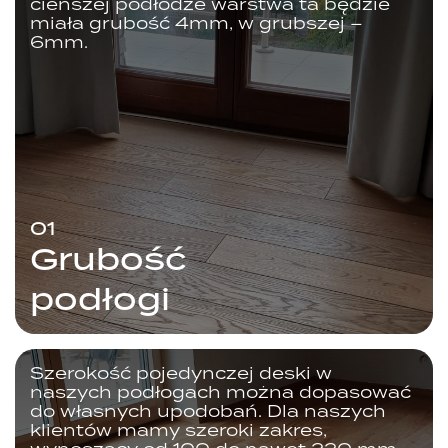
cieńszej podłodze warstwa ta będzie
miała grubość 4mm, w grubszej –
6mm.
01
Grubość
podłogi
Szerokość pojedynczej deski w
naszych podłogach można dopasować
do własnych upodobań. Dla naszych
klientów mamy szeroki zakres,