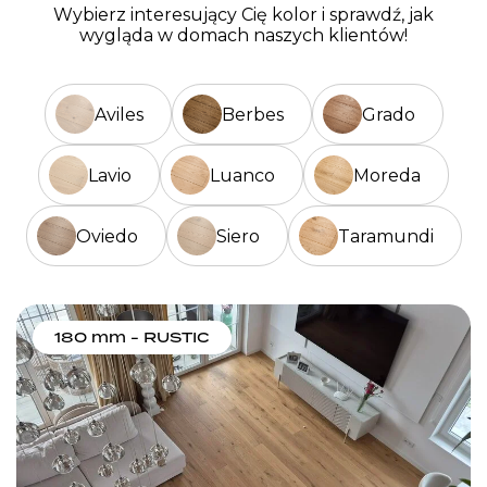
Wybierz interesujący Cię kolor i sprawdź, jak
wygląda w domach naszych klientów!
Aviles
Berbes
Grado
Lavio
Luanco
Moreda
Oviedo
Siero
Taramundi
180 mm - RUSTIC