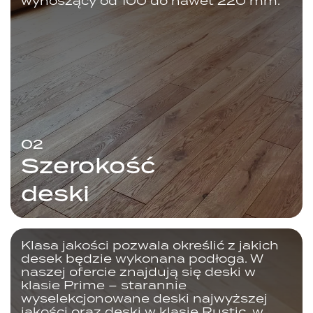
wynoszący od 100 do nawet 220 mm.
02
Szerokość
deski
Klasa jakości pozwala określić z jakich
desek będzie wykonana podłoga. W
naszej ofercie znajdują się deski w
klasie Prime – starannie
wyselekcjonowane deski najwyższej
jakości oraz deski w klasie Rustic, w