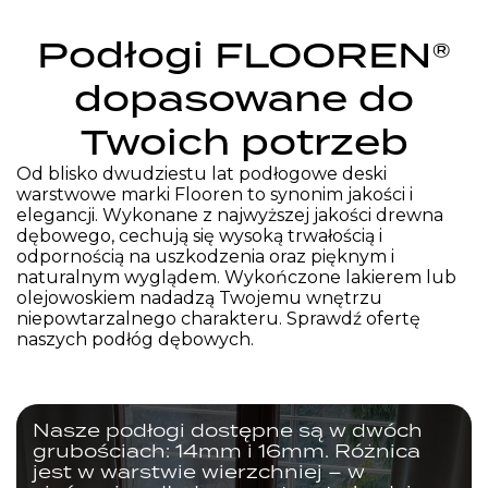
Podłogi FLOOREN®
dopasowane do
Twoich potrzeb
Od blisko dwudziestu lat podłogowe deski
warstwowe marki Flooren to synonim jakości i
elegancji. Wykonane z najwyższej jakości drewna
dębowego, cechują się wysoką trwałością i
odpornością na uszkodzenia oraz pięknym i
naturalnym wyglądem. Wykończone lakierem lub
olejowoskiem nadadzą Twojemu wnętrzu
niepowtarzalnego charakteru. Sprawdź ofertę
naszych podłóg dębowych.
Nasze podłogi dostępne są w dwóch
grubościach: 14mm i 16mm. Różnica
jest w warstwie wierzchniej – w