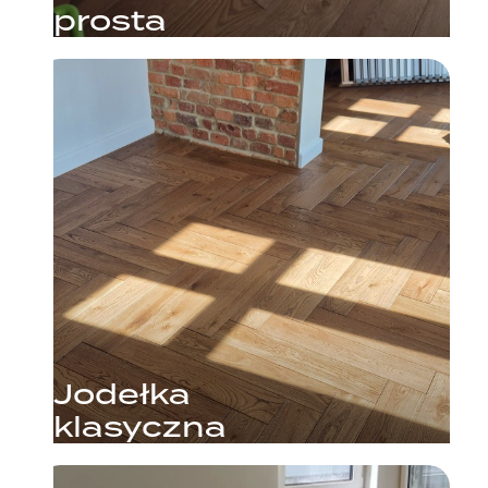
prosta
Jodełka
klasyczna