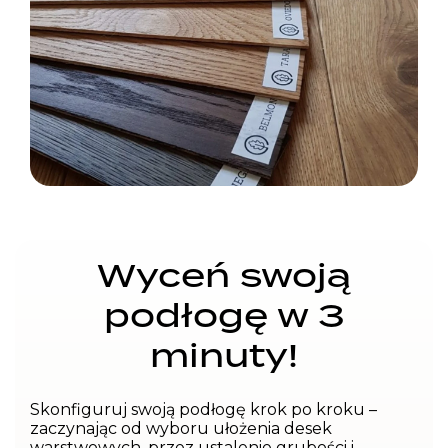
Wyceń swoją
podłogę w 3
minuty!
Skonfiguruj swoją podłogę krok po kroku –
zaczynając od wyboru ułożenia desek
warstwowych, przez ustalenie grubości i