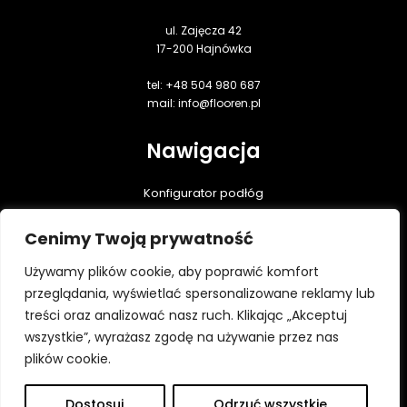
ul. Zajęcza 42
17-200 Hajnówka
tel: +48 504 980 687
mail: info@flooren.pl
Nawigacja
Konfigurator podłóg
Podłogi dębowe
Cenimy Twoją prywatność
Realizacje
Praktyczna wiedza
Używamy plików cookie, aby poprawić komfort
Do pobrania
przeglądania, wyświetlać spersonalizowane reklamy lub
treści oraz analizować nasz ruch. Klikając „Akceptuj
Kontakt
wszystkie”, wyrażasz zgodę na używanie przez nas
Polityka prywatności
plików cookie.
Dostosuj
Odrzuć wszystkie