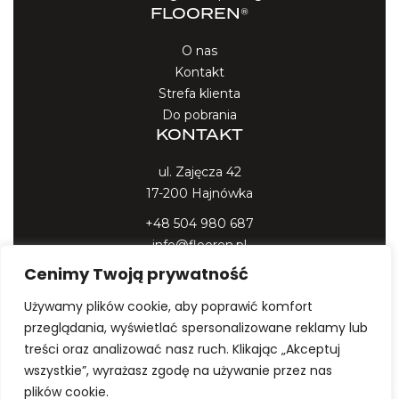
FLOOREN®
O nas
Kontakt
Strefa klienta
Do pobrania
KONTAKT
ul. Zajęcza 42
17-200 Hajnówka
+48 504 980 687
info@flooren.pl
Cenimy Twoją prywatność
Używamy plików cookie, aby poprawić komfort
przeglądania, wyświetlać spersonalizowane reklamy lub
treści oraz analizować nasz ruch. Klikając „Akceptuj
Wszystkie prawa zastrzeżone ⓒ Flooren 2025
wszystkie”, wyrażasz zgodę na używanie przez nas
plików cookie.
Preferencje cookies