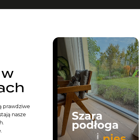
 w
ach
ją prawdziwe
stają nasze
h.
.