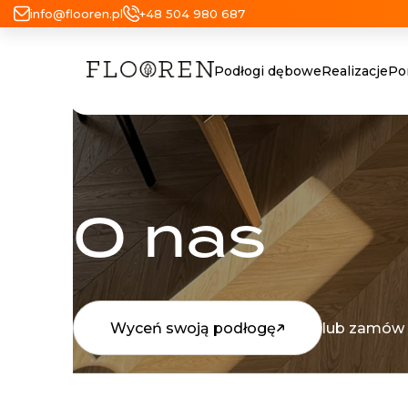
info@flooren.pl
+48 504 980 687
Podłogi dębowe
Realizacje
Po
O nas
Wyceń swoją podłogę
lub zamów