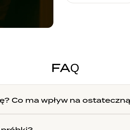
FAQ
ę? Co ma wpływ na ostateczn
 próbki?