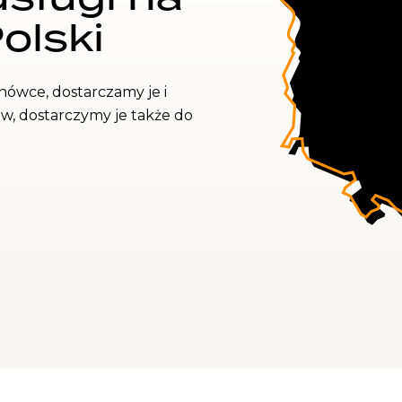
Polski
nówce, dostarczamy je i
aw, dostarczymy je także do