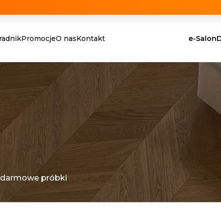
radnik
Promocje
O nas
Kontakt
e-Salon
D
 darmowe próbki