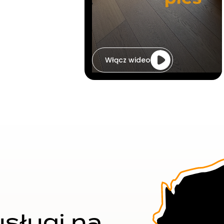
Włącz wideo
sługi na