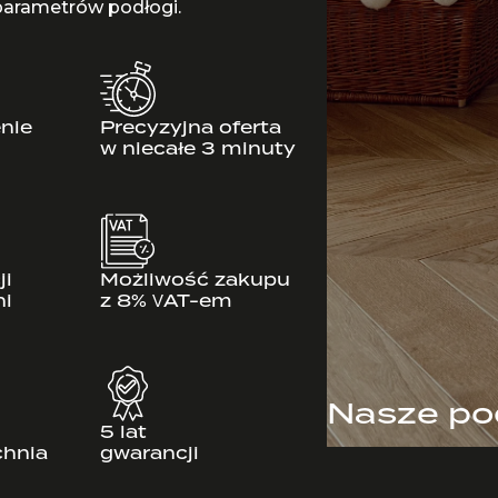
parametrów podłogi.
nie
Precyzyjna oferta
w niecałe 3 minuty
ji
Możliwość zakupu
ni
z 8% VAT-em
Nasze po
5 lat
chnia
gwarancji