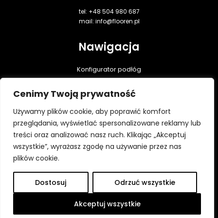
tel: +48 504 980 687
mail: info@flooren.pl
Nawigacja
Konfigurator podłóg
Podłogi dębowe
Cenimy Twoją prywatność
Realizacje
Praktyczna wiedza
Używamy plików cookie, aby poprawić komfort
Do pobrania
przeglądania, wyświetlać spersonalizowane reklamy lub
treści oraz analizować nasz ruch. Klikając „Akceptuj
Kontakt
wszystkie”, wyrażasz zgodę na używanie przez nas
Polityka prywatności
plików cookie.
Dostosuj
Odrzuć wszystkie
Wszystkie prawa zastrzeżone ⓒ Flooren 2026
Platforma utworzona przez Hypercon.pl
Akceptuj wszystkie