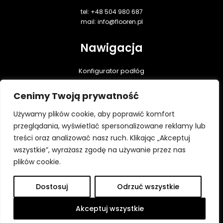
tel: +48 504 980 687
mail: info@flooren.pl
Nawigacja
Konfigurator podłóg
Podłogi dębowe
Cenimy Twoją prywatność
Realizacje
Praktyczna wiedza
Używamy plików cookie, aby poprawić komfort
Do pobrania
przeglądania, wyświetlać spersonalizowane reklamy lub
treści oraz analizować nasz ruch. Klikając „Akceptuj
Kontakt
wszystkie”, wyrażasz zgodę na używanie przez nas
Polityka prywatności
plików cookie.
Dostosuj
Odrzuć wszystkie
Wszystkie prawa zastrzeżone ⓒ Flooren 2026
Platforma utworzona przez Hypercon.pl
Akceptuj wszystkie