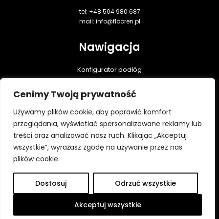
tel: +48 504 980 687
mail: info@flooren.pl
Nawigacja
Konfigurator podłóg
Podłogi dębowe
Cenimy Twoją prywatność
Realizacje
Praktyczna wiedza
Używamy plików cookie, aby poprawić komfort
Do pobrania
przeglądania, wyświetlać spersonalizowane reklamy lub
treści oraz analizować nasz ruch. Klikając „Akceptuj
Kontakt
wszystkie”, wyrażasz zgodę na używanie przez nas
Polityka prywatności
plików cookie.
Dostosuj
Odrzuć wszystkie
Wszystkie prawa zastrzeżone ⓒ Flooren 2026
Platforma utworzona przez Hypercon.pl
Akceptuj wszystkie