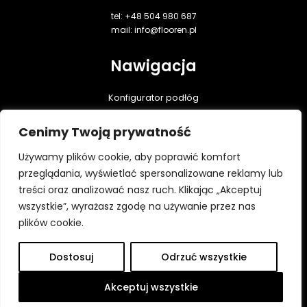
tel: +48 504 980 687
mail: info@flooren.pl
Nawigacja
Konfigurator podłóg
Podłogi dębowe
Cenimy Twoją prywatność
Realizacje
Praktyczna wiedza
Używamy plików cookie, aby poprawić komfort
Do pobrania
przeglądania, wyświetlać spersonalizowane reklamy lub
treści oraz analizować nasz ruch. Klikając „Akceptuj
Kontakt
wszystkie”, wyrażasz zgodę na używanie przez nas
Polityka prywatności
plików cookie.
Dostosuj
Odrzuć wszystkie
Wszystkie prawa zastrzeżone ⓒ Flooren 2026
Platforma utworzona przez Hypercon.pl
Akceptuj wszystkie