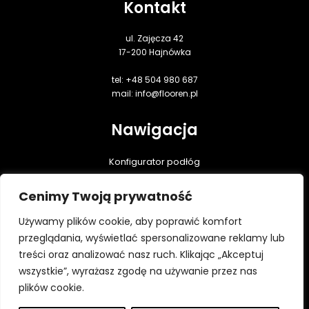
Kontakt
ul. Zajęcza 42
17-200 Hajnówka
tel: +48 504 980 687
mail: info@flooren.pl
Nawigacja
Konfigurator podłóg
Podłogi dębowe
Cenimy Twoją prywatność
Realizacje
Praktyczna wiedza
Używamy plików cookie, aby poprawić komfort
Do pobrania
przeglądania, wyświetlać spersonalizowane reklamy lub
treści oraz analizować nasz ruch. Klikając „Akceptuj
Kontakt
wszystkie”, wyrażasz zgodę na używanie przez nas
Polityka prywatności
plików cookie.