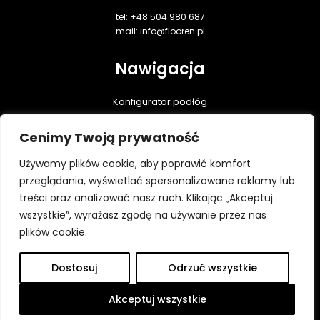
tel: +48 504 980 687
mail: info@flooren.pl
Nawigacja
Konfigurator podłóg
Podłogi dębowe
Cenimy Twoją prywatność
Realizacje
Praktyczna wiedza
Używamy plików cookie, aby poprawić komfort
Do pobrania
przeglądania, wyświetlać spersonalizowane reklamy lub
treści oraz analizować nasz ruch. Klikając „Akceptuj
Kontakt
wszystkie”, wyrażasz zgodę na używanie przez nas
Polityka prywatności
plików cookie.
Dostosuj
Odrzuć wszystkie
Wszystkie prawa zastrzeżone ⓒ Flooren 2026
Platforma utworzona przez Hypercon.pl
Akceptuj wszystkie