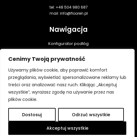
tel: +48 504 980 687
mail: info@flooren.pl
Nawigacja
Konfigurator podłóg
Podłogi dębowe
Cenimy Twoją prywatność
Realizacje
Praktyczna wiedza
Używamy plików cookie, aby poprawić komfort
Do pobrania
przeglądania, wyświetlać spersonalizowane reklamy lub
treści oraz analizować nasz ruch. Klikając „Akceptuj
Kontakt
wszystkie”, wyrażasz zgodę na używanie przez nas
Polityka prywatności
plików cookie.
Dostosuj
Odrzuć wszystkie
Wszystkie prawa zastrzeżone ⓒ Flooren 2026
Platforma utworzona przez Hypercon.pl
Akceptuj wszystkie