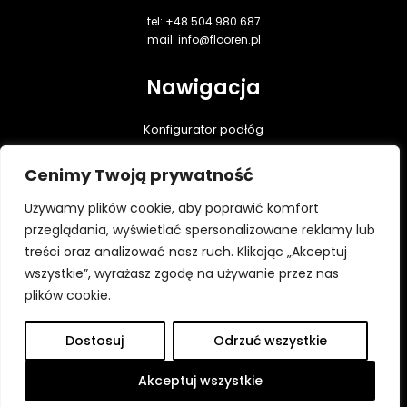
tel: +48 504 980 687
mail: info@flooren.pl
Nawigacja
Konfigurator podłóg
Podłogi dębowe
Cenimy Twoją prywatność
Realizacje
Praktyczna wiedza
Używamy plików cookie, aby poprawić komfort
Do pobrania
przeglądania, wyświetlać spersonalizowane reklamy lub
treści oraz analizować nasz ruch. Klikając „Akceptuj
Kontakt
wszystkie”, wyrażasz zgodę na używanie przez nas
Polityka prywatności
plików cookie.
Dostosuj
Odrzuć wszystkie
Wszystkie prawa zastrzeżone ⓒ Flooren 2026
Platforma utworzona przez Hypercon.pl
Akceptuj wszystkie