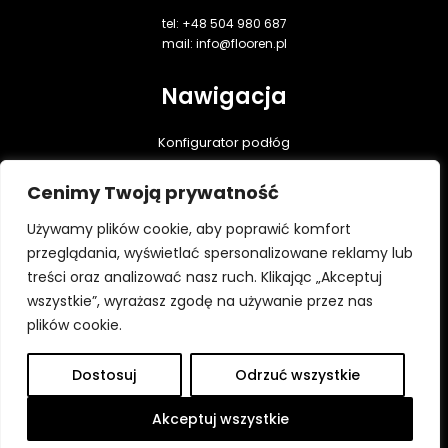
tel: +48 504 980 687
mail: info@flooren.pl
Nawigacja
Konfigurator podłóg
Podłogi dębowe
Cenimy Twoją prywatność
Realizacje
Praktyczna wiedza
Używamy plików cookie, aby poprawić komfort
Do pobrania
przeglądania, wyświetlać spersonalizowane reklamy lub
treści oraz analizować nasz ruch. Klikając „Akceptuj
Kontakt
wszystkie”, wyrażasz zgodę na używanie przez nas
Polityka prywatności
plików cookie.
Dostosuj
Odrzuć wszystkie
Wszystkie prawa zastrzeżone ⓒ Flooren 2026
Platforma utworzona przez Hypercon.pl
Akceptuj wszystkie