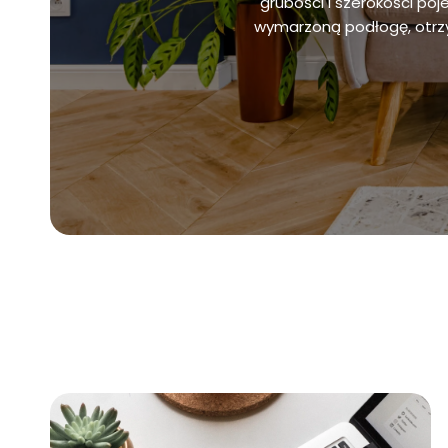
grubości i szerokości poj
wymarzoną podłogę, otrzy