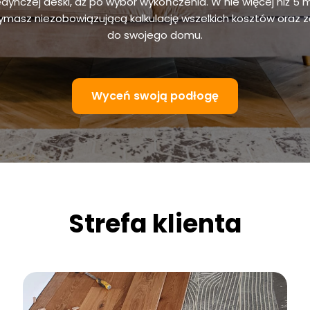
edynczej deski, aż po wybór wykończenia. W nie więcej niż 5 
masz niezobowiązującą kalkulację wszelkich kosztów oraz 
do swojego domu.
Wyceń swoją podłogę
Strefa klienta