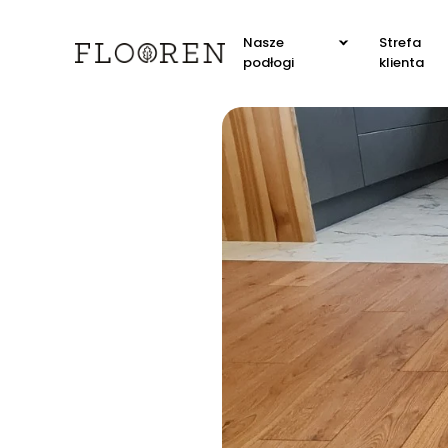
Nasze
Strefa
podłogi
klienta