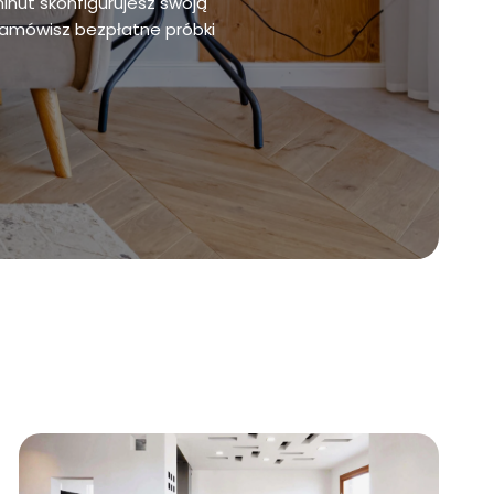
minut skonfigurujesz swoją
zamówisz bezpłatne próbki