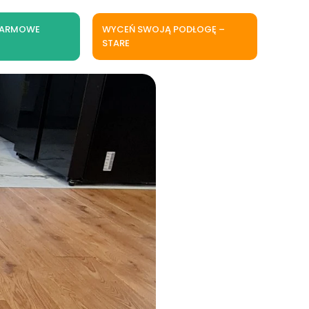
DARMOWE
WYCEŃ SWOJĄ PODŁOGĘ –
STARE