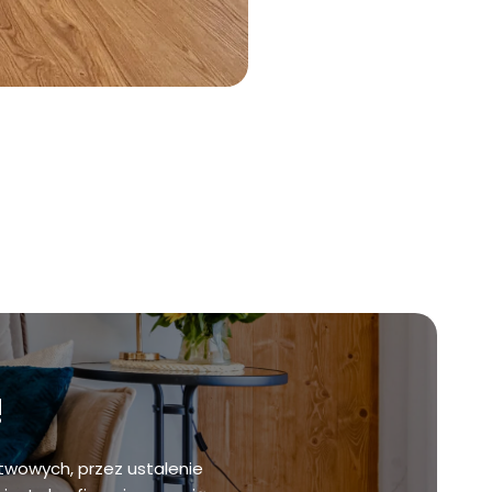
!
twowych, przez ustalenie