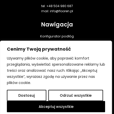
tel: +48 504 980 687
mail: info@flooren.pl
Nawigacja
Konfigurator podłóg
Podłogi dębowe
Cenimy Twoją prywatność
Realizacje
Praktyczna wiedza
Używamy plików cookie, aby poprawić komfort
Do pobrania
przeglądania, wyświetlać spersonalizowane reklamy lub
treści oraz analizować nasz ruch. Klikając „Akceptuj
Kontakt
wszystkie”, wyrażasz zgodę na używanie przez nas
Polityka prywatności
plików cookie.
Dostosuj
Odrzuć wszystkie
Wszystkie prawa zastrzeżone ⓒ Flooren 2026
Platforma utworzona przez Hypercon.pl
Akceptuj wszystkie