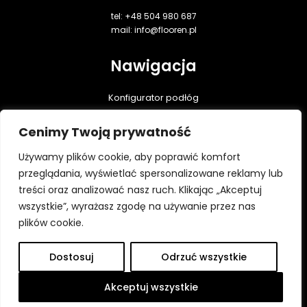
tel: +48 504 980 687
mail: info@flooren.pl
Nawigacja
Konfigurator podłóg
Podłogi dębowe
Cenimy Twoją prywatność
Realizacje
Praktyczna wiedza
Używamy plików cookie, aby poprawić komfort
Do pobrania
przeglądania, wyświetlać spersonalizowane reklamy lub
treści oraz analizować nasz ruch. Klikając „Akceptuj
Kontakt
wszystkie”, wyrażasz zgodę na używanie przez nas
Polityka prywatności
plików cookie.
Dostosuj
Odrzuć wszystkie
Wszystkie prawa zastrzeżone ⓒ Flooren 2026
Platforma utworzona przez Hypercon.pl
Akceptuj wszystkie